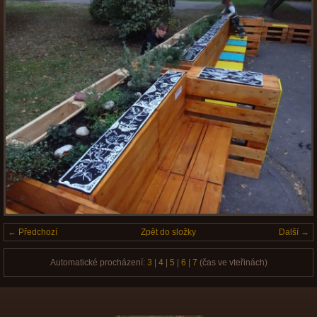
← Předchozí
Zpět do složky
Další →
Automatické procházení:
3
|
4
|
5
|
6
|
7
(čas ve vteřinách)